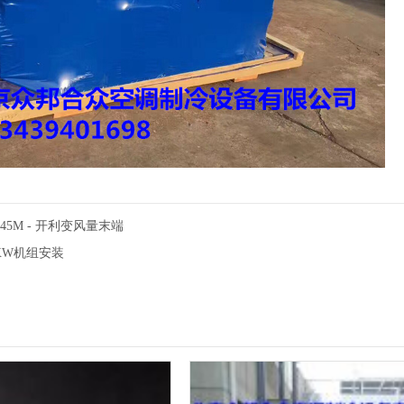
5J/45M - 开利变风量末端
XW机组安装