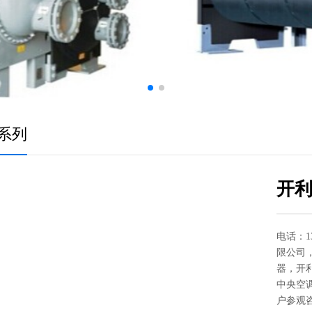
系列
开利
电话：13
限公司
器，开
中央空
户参观